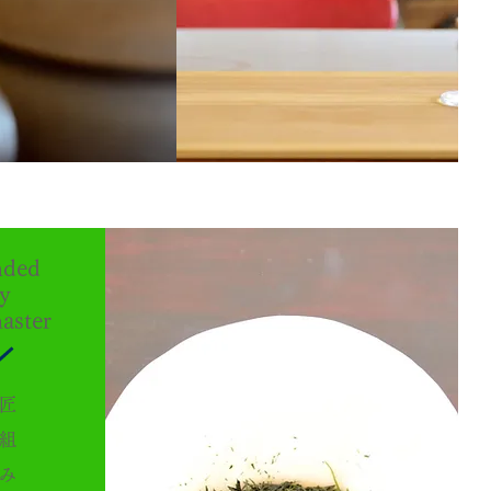
nded
y
aster
匠
組
み