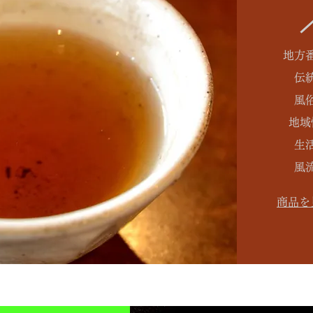
地方
伝
風
地域
生
風
商品を