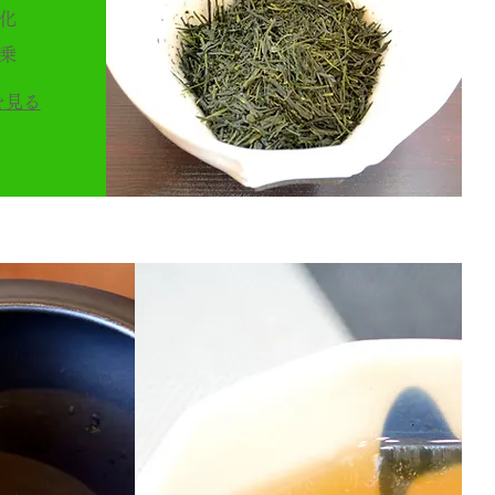
化
乗
を見る