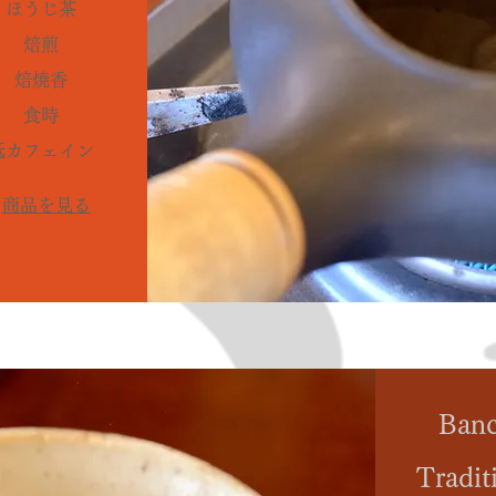
ほうじ茶
焙煎
焙焼香
食時
低カフェイン
商品を見る
Ban
Tradit