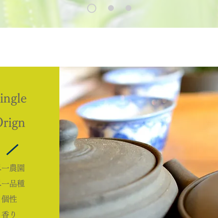
ingle
Orign
単一農園
単一品種
個性
香り