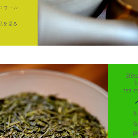
ロワール
商品を見る
Ble
b
tea m
茶
合
深