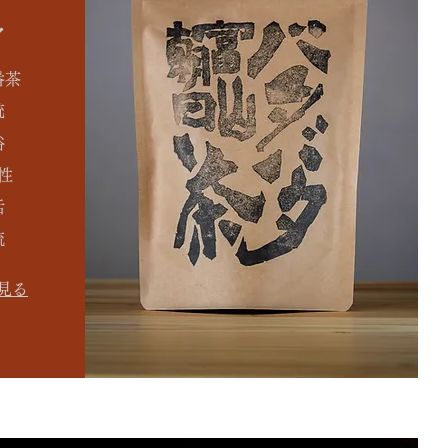
番茶
統
俗
性
活
流
見る