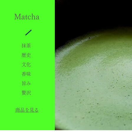
Matcha
抹茶
歴史
文化
香味
旨み
贅沢
商品を見る