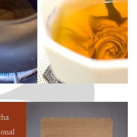
cha
ional