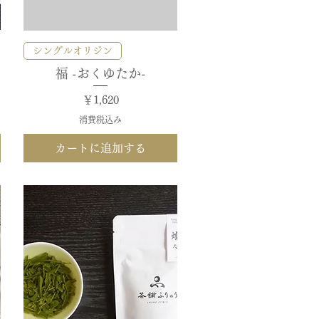
クイックビュー
シングルオリジン
福 -おくゆたか-
価格
￥1,620
消費税込み
カートに追加する