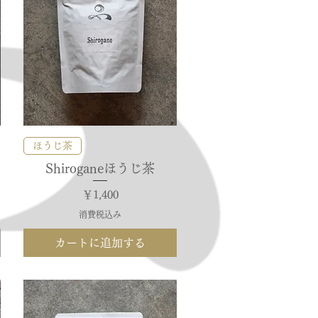
クイックビュー
ほうじ茶
Shiroganeほうじ茶
価格
￥1,400
消費税込み
カートに追加する