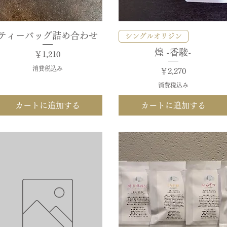
ティーバッグ詰め合わせ
クイックビュー
クイックビュー
シングルオリジン
煌 -香駿-
価格
￥1,210
消費税込み
価格
￥2,270
消費税込み
カートに追加する
カートに追加する