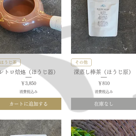
クイックビュー
クイックビュー
ほうじ茶
その他
レトロ焙烙（ほうじ器）
深蒸し棒茶（ほうじ原）
価格
価格
￥3,850
￥810
消費税込み
消費税込み
カートに追加する
在庫なし