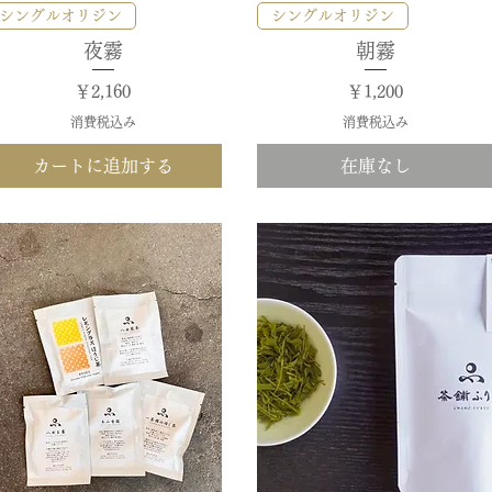
クイックビュー
クイックビュー
シングルオリジン
シングルオリジン
夜霧
朝霧
価格
価格
￥2,160
￥1,200
消費税込み
消費税込み
カートに追加する
在庫なし