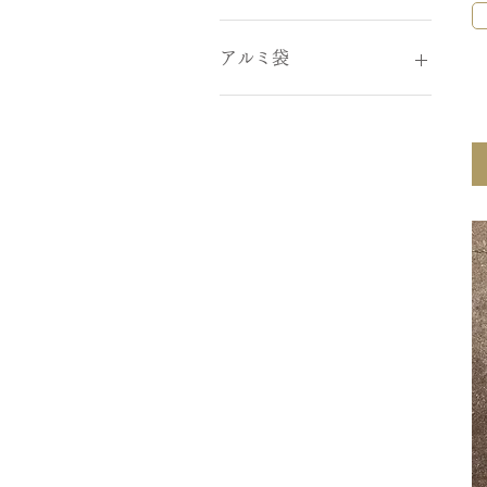
￥0
￥5,940
アルミ袋
袋