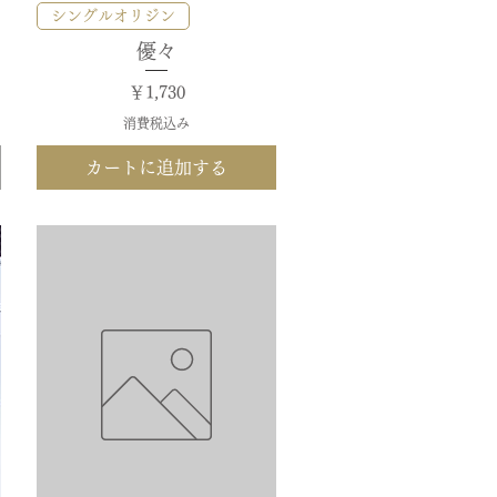
クイックビュー
シングルオリジン
優々
価格
￥1,730
消費税込み
カートに追加する