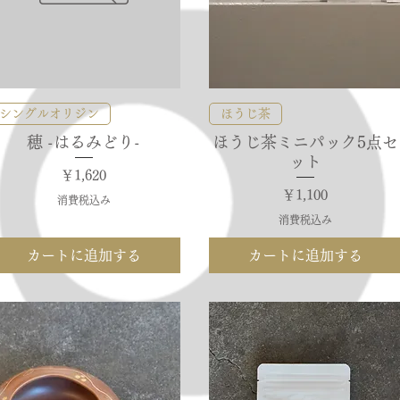
クイックビュー
クイックビュー
シングルオリジン
ほうじ茶
穂 -はるみどり-
ほうじ茶ミニパック5点セ
ット
価格
￥1,620
価格
￥1,100
消費税込み
消費税込み
カートに追加する
カートに追加する