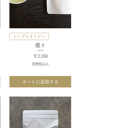
クイックビュー
シングルオリジン
燦々
価格
￥2,160
消費税込み
カートに追加する