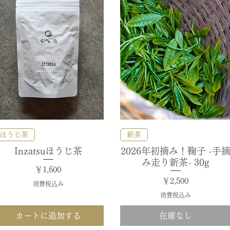
クイックビュー
クイックビュー
ほうじ茶
新茶
Inzatsuほうじ茶
2026年初摘み！鞠子 -手
み走り新茶- 30g
価格
￥1,600
価格
￥2,500
消費税込み
消費税込み
カートに追加する
在庫なし