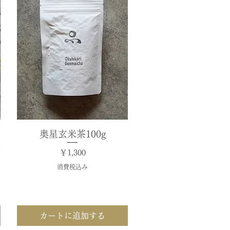
奥星玄米茶100g
クイックビュー
摘
価格
￥1,300
消費税込み
カートに追加する