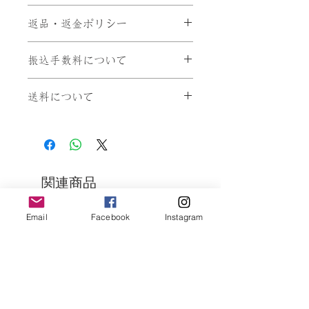
100g袋入
返品・返金ポリシー
沸き立つお湯(1L)の中に10g程の
茶葉を入れ、五分程度弱火で煮出
2個までレターパックプラスに入
お客様都合による返品は、原則受
してください。数分沸かしてＯ
振込手数料について
ります。(全国一律520円)
付致しません。
Ｋ。
「不良品・当社の商品の間違え」
代金引換
時間が経っても美味しく召し上が
送料について
の場合は当社が負担いたします。
手数料 300円（税別）
って頂けます。
配送途中の破損などの事故がござ
請求金額に加算させて頂きます。
お届け先住所により変動致しま
好みで量を調節してお楽しみくだ
いましたら、弊社までご連絡くだ
す。下記を参考ください。
さい。
さい。
銀行振込
税込8,000円以上のお買い上げ
銀行振込手数料は、お客様負担と
で、送料当店の負担とさせて頂き
関連商品
【返品対象】
なります。
ます。
「不良品・当社の商品の間違え」
九州704円（税込）
の場合
Email
Facebook
Instagram
郵便振替
沖縄1,144円（税込）
入金の通知が郵便で送られてくる
中国704円（税込）
【返品時期】
ため、発送までにお時間を頂きま
四国814円（税込）
商品到着後7日以内にご連絡があ
す。
関西814円（税込）
った場合に返品可能となります。
郵便振替手数料は、お客様負担と
中部924円（税込）
送料・手数料ともに弊社負担で早
なります。
北陸924円（税込）