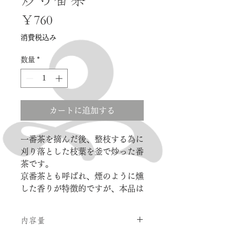
価
￥760
格
消費税込み
数量
*
カートに追加する
一番茶を摘んだ後、整枝する為に
刈り落とした枝葉を釜で炒った番
茶です。
京番茶とも呼ばれ、煙のように燻
した香りが特徴的ですが、本品は
燻り香が苦手な方でもお楽しみ頂
ける、優しいノンスモークタイプ
内容量
です。