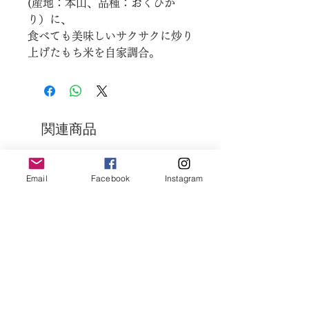
(産地：本山、品種：おくひか
り）に、
食べても美味しいサクサクに炒り
上げたもち米を自家調合。
豊かな香味は、良質な原料だから
こそ。
香ばしさと上品な味わいを楽しめ
る玄米茶です。
関連商品
ごゆるりとお楽しみください。
＜淹れ方の目安＞
シングルオリジン
シングルオリジン
Email
Facebook
Instagram
６ｇ、９５℃、１４０㏄、６０秒
水出し：冷水３００㏄に対し６ｇ