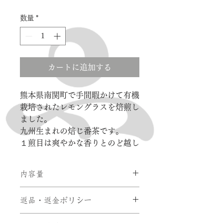
数量
*
カートに追加する
熊本県南関町で手間暇かけて有機
栽培されたレモングラスを焙煎し
ました。
九州生まれの焙じ番茶です。
１煎目は爽やかな香りとのど越し
を。２煎目以降は徐々に甘みが口
の中に広がります。
内容量
ハーブティーが初めての方にも楽
しんで頂ける新感覚なお茶です。
30g袋入
返品・返金ポリシー
ポットに大さじ山盛り一杯(約2g)
お客様都合による返品は、原則受