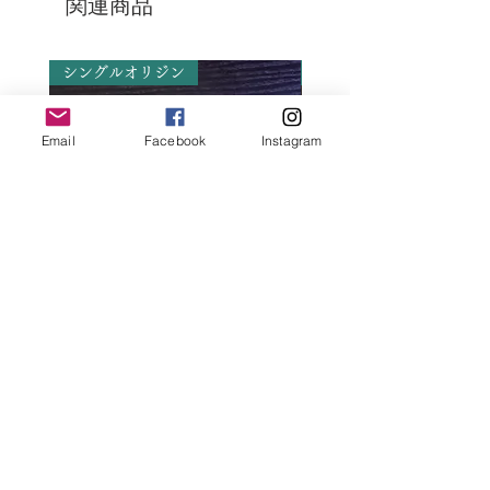
関連商品
シングルオリジン
シングルオリジン
Email
Facebook
Instagram
夜霧
価格
￥2,160
消費税込み
代表 池松 伸彦