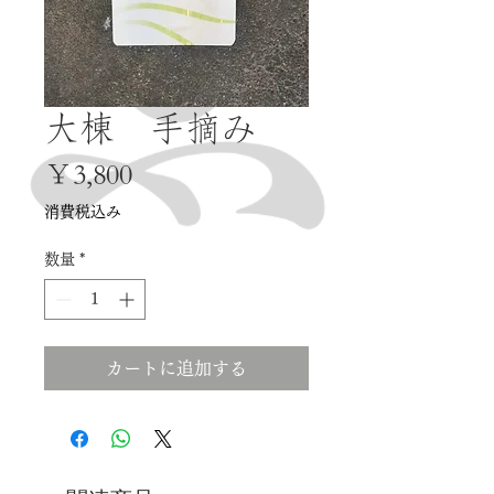
大棟 手摘み
価
￥3,800
格
消費税込み
数量
*
カートに追加する